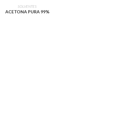
LEIA MAIS
SOLVENTES
ACETONA PURA 99%