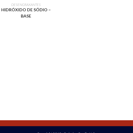
LEIA MAIS
DESENGRAXANTES
HIDRÓXIDO DE SÓDIO –
BASE