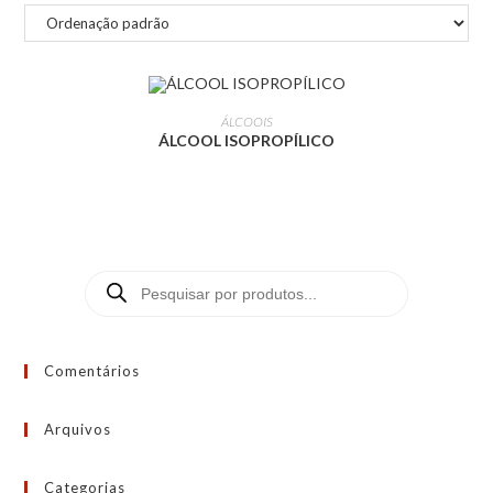
LEIA MAIS
ÁLCOOIS
ÁLCOOL ISOPROPÍLICO
Comentários
Arquivos
Categorias