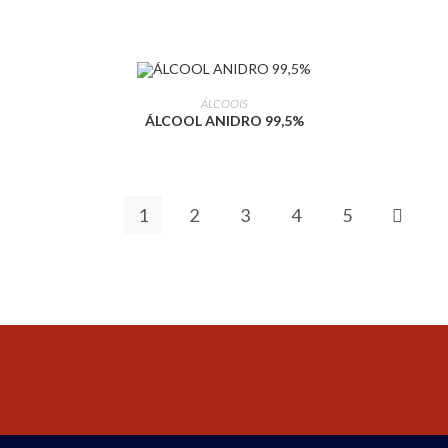
LEIA MAIS
ÁLCOOIS
ÁLCOOL ANIDRO 99,5%
1
2
3
4
5