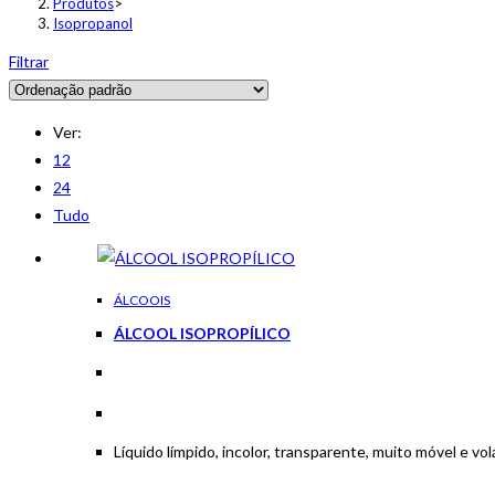
Produtos
>
Isopropanol
Filtrar
Ver:
12
24
Tudo
ÁLCOOIS
ÁLCOOL ISOPROPÍLICO
Líquido límpido, incolor, transparente, muito móvel e vo