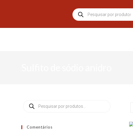
Sulfito de sódio anidro
Comentários