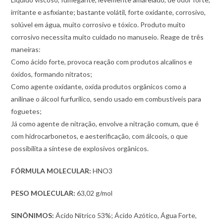
irritante e asfixiante; bastante volátil, forte oxidante, corrosivo,
solúvel em água, muito corrosivo e tóxico. Produto muito
corrosivo necessita muito cuidado no manuseio. Reage de três
maneiras:
Como ácido forte, provoca reação com produtos alcalinos e
óxidos, formando nitratos;
Como agente oxidante, oxida produtos orgânicos como a
anilinae o álcool furfurílico, sendo usado em combustíveis para
foguetes;
Já como agente de nitração, envolve a nitração comum, que é
com hidrocarbonetos, e aesterificação, com álcoois, o que
possibilita a síntese de explosivos orgânicos.
FÓRMULA MOLECULAR:
HNO3
PESO MOLECULAR:
63,02 g/mol
SINÔNIMOS:
Ácido Nítrico 53%; Ácido Azótico, Água Forte,