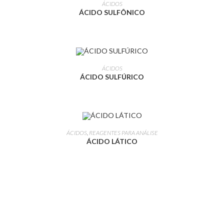
LEIA MAIS
ÁCIDOS
ÁCIDO SULFÔNICO
LEIA MAIS
ÁCIDOS
ÁCIDO SULFÚRICO
LEIA MAIS
ÁCIDOS
,
REAGENTES PARA ANÁLISE
ÁCIDO LÁTICO