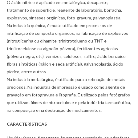
O ácido nítrico é aplicado em metalúrgica, decapante,
tratamento de superfície, reagente de laboratório, borracha,
explosivos, sínteses orgânicas, foto-gravura, galvanoplastia.
Na indústria química, é muito utilizado em processos de
nitrificação de composto orgânicos, na fabricação de explosivos
(nitroglicerina ou dinamite, trinitrotolueno ou TNT e
trinitrocelulose ou algodão-pólvora), fertilizantes agrícolas
(pólvora negra, etc), vernizes, celuloses, salitre, ácido benzoico,
fibras sintéticas (náilon e seda artificial), galvanoplastia, ácido
pícrico, entre outros.
Na indústria metalúrgica, é utilizado para a refinação de metais
preciosos. Na indústria de impressão é usado como agente de
gravação em fotogravura e litografia. É utilizado pelos fotógrafos
que utilizam filmes de nitrocelulose e pela indústria farmacêutica,
na composição e na destruição de medicamentos.
CARACTERÍSTICAS
Líquido viscoso, fumegante, levemente amarelado, de odor forte,